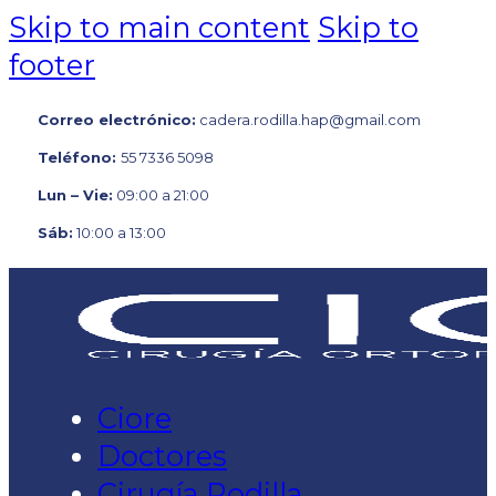
Skip to main content
Skip to
footer
Correo electrónico:
cadera.rodilla.hap@gmail.com
Teléfono:
55 7336 5098
Lun – Vie:
09:00 a 21:00
Sáb:
10:00 a 13:00
Ciore
Doctores
Cirugía Rodilla